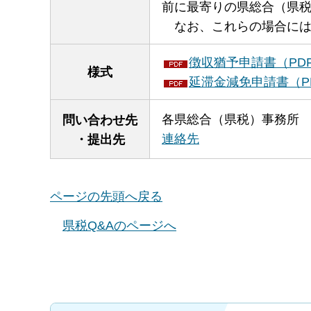
前に最寄りの県総合（県
な
お、これらの場合に
徴収猶予申請書（PDF
様式
延滞金減免申請書（PD
各県総合（県税）事務所
問い合わせ先
連絡先
・提出先
ページの先頭へ戻る
県税Q&Aのページへ