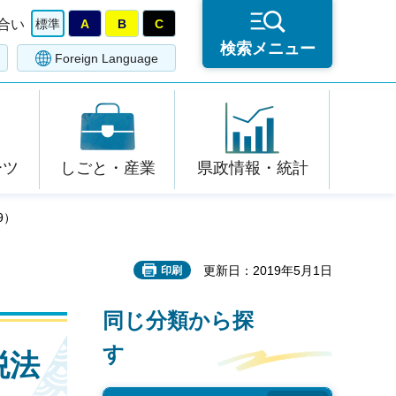
合い
標準
A
B
C
検索メニュー
Foreign Language
ーツ
しごと・産業
県政情報・統計
9）
更新日：2019年5月1日
印刷
同じ分類から探
す
税法