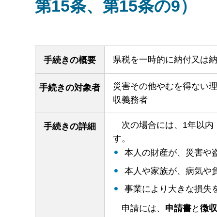
第15条、第15条の9）
県税を一時的に納付又は
手続きの概要
災害その他やむを得ない
手続きの対象者
収義務者
次の
場合には、1年以内
手続きの詳細
す。
本人の財産が、災害や
本人や家族が、病気や
事業により大きな損失
申
請には、
申請書
と
徴