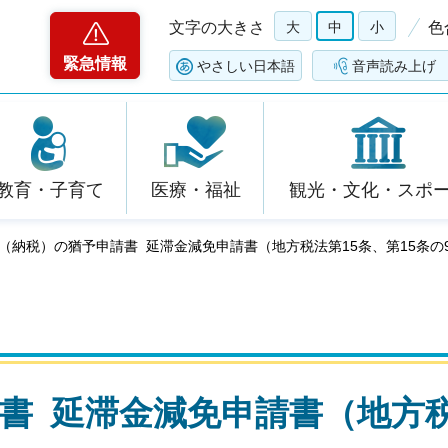
文字の大きさ
大
中
小
色
緊急情報
やさしい日本語
音声読み上げ
教育・子育て
医療・福祉
観光・文化・スポ
収（納税）の猶予申請書 延滞金減免申請書（地方税法第15条、第15条の
書 延滞金減免申請書（地方