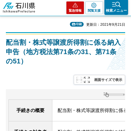
石川県
検索メニュー
緊急情報
閲覧支援
印刷
更新日：2021年9月21日
配当割・株式等譲渡所得割に係る納入
申告（地方税法第71条の31、第71条
の51）
画面サイズで表示
手続きの概要
配当割・株式等譲渡所得割に係る