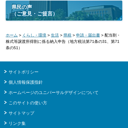
県民の声
（ご意見・ご提言）
ホーム
>
くらし・環境
>
生活
>
県税
>
申請・届出書
> 配当割・
株式等譲渡所得割に係る納入申告（地方税法第71条の31、第71
条の51）
サイトポリシー
個人情報保護指針
ホームページのユニバーサルデザインについて
このサイトの使い方
サイトマップ
リンク集