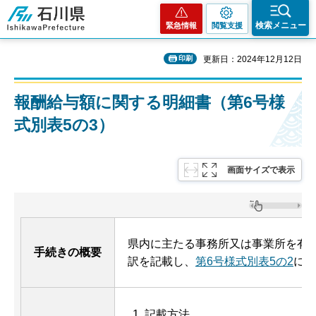
石川県
検索メニュー
緊急情報
閲覧支援
印刷
更新日：2024年12月12日
報酬給与額に関する明細書（第6号様
式別表5の3）
画面サイズで表示
県内に主たる事務所又は事業所を有
手続きの概要
訳を記載し、
第6号様式別表5の2
に添
記載方法