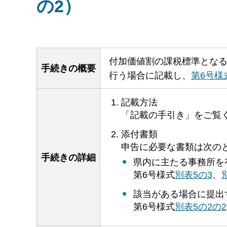
の2）
付加価値割の課税標準とな
手続きの概要
行う場合に記載し、
第6号様
記載方法
「記載の手引き」をご覧
添付書類
申告に必要な書類は次の
手続きの詳細
県内に主たる事務所を
第6号様式
別表5の3
、
該当がある場合に提出
第6号様式
別表5の2の2