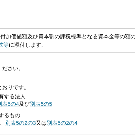
る付加価値額及び資本割の課税標準となる資本金等の額
式等
に添付します。
ください。
とおりです。
有する法人
別表5の4
及び
別表5の5
するもの
、
別表5の2の3
又は
別表5の2の4