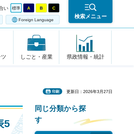
合い
標準
A
B
C
検索メニュー
Foreign Language
ーツ
しごと・産業
県政情報・統計
更新日：2026年3月27日
印刷
同じ分類から探
す
表5