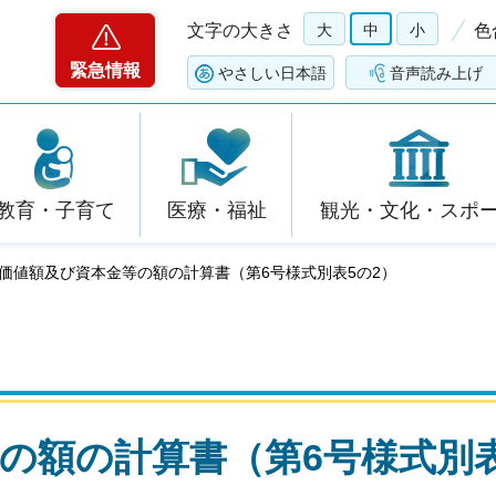
文字の大きさ
大
中
小
色
緊急情報
やさしい日本語
音声読み上げ
教育・子育て
医療・福祉
観光・文化・スポ
加価値額及び資本金等の額の計算書（第6号様式別表5の2）
の額の計算書（第6号様式別