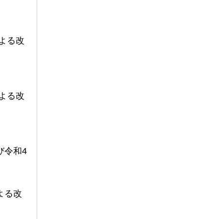
による改
による改
び令和4
よる改