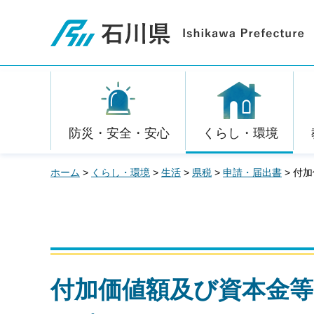
石川県
防災・安全・安心
くらし・環境
ホーム
>
くらし・環境
>
生活
>
県税
>
申請・届出書
> 付
付加価値額及び資本金等