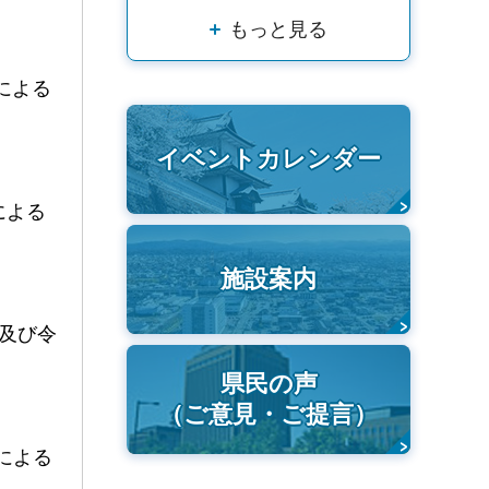
もっと見る
号による
イベントカレンダー
による
施設案内
号及び令
県民の声
（ご意見・ご提言）
による