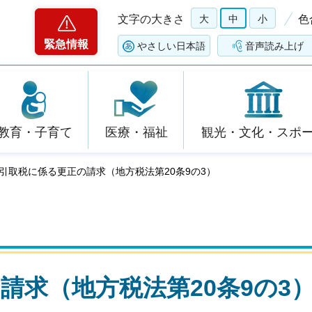
文字の大きさ
大
中
小
色
緊急情報
やさしい日本語
音声読み上げ
教育・子育て
医療・福祉
観光・文化・スポ
油引取税に係る更正の請求（地方税法第20条9の3）
請求（地方税法第20条9の3