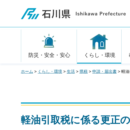
石川県
防災・安全・安心
くらし・環境
ホーム
>
くらし・環境
>
生活
>
県税
>
申請・届出書
> 軽
軽油引取税に係る更正の