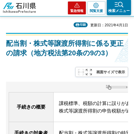
石川県
検索メニュー
緊急情報
閲覧支援
印刷
更新日：2021年4月1日
配当割・株式等譲渡所得割に係る更正
の請求（地方税法第20条の9の3）
画面サイズで表示
課税標準、税額の計算に誤りがあ
手続きの概要
株式等譲渡所得割の申告税額が過
手続きの対象者
配当割・株式等譲渡所得割の特別