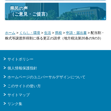
県民の声
（ご意見・ご提言）
ホーム
>
くらし・環境
>
生活
>
県税
>
申請・届出書
> 配当割・
株式等譲渡所得割に係る更正の請求（地方税法第20条の9の3）
サイトポリシー
個人情報保護指針
ホームページのユニバーサルデザインについて
このサイトの使い方
サイトマップ
リンク集