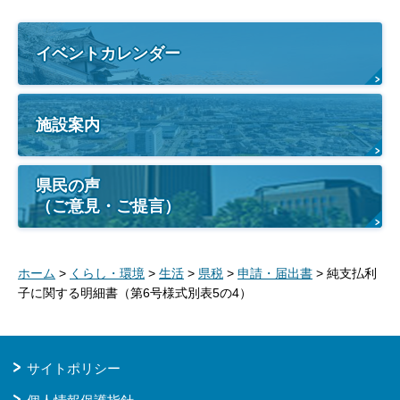
イベントカレンダー
施設案内
県民の声
（ご意見・ご提言）
ホーム
>
くらし・環境
>
生活
>
県税
>
申請・届出書
> 純支払利
子に関する明細書（第6号様式別表5の4）
サイトポリシー