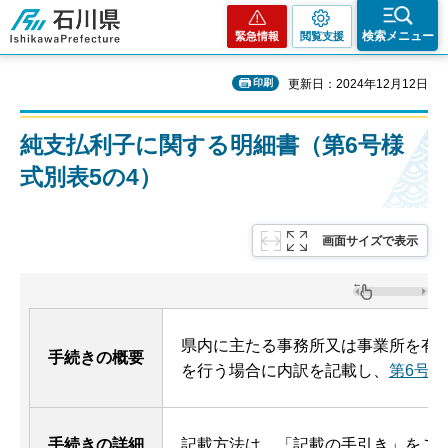
石川県
検索メニュー
緊急情報
閲覧支援
印刷
更新日：2024年12月12日
純支払利子に関する明細書（第6号様
式別表5の4）
画面サイズで表示
県内に主たる事務所又は事業所を有
手続きの概要
を行う場合に内訳を記載し、
第6号様
手続きの詳細
記載方法は、「記載の手引き」をご