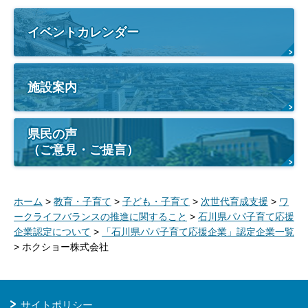
イベントカレンダー
施設案内
県民の声
（ご意見・ご提言）
ホーム
>
教育・子育て
>
子ども・子育て
>
次世代育成支援
>
ワ
ークライフバランスの推進に関すること
>
石川県パパ子育て応援
企業認定について
>
「石川県パパ子育て応援企業」認定企業一覧
> ホクショー株式会社
サイトポリシー