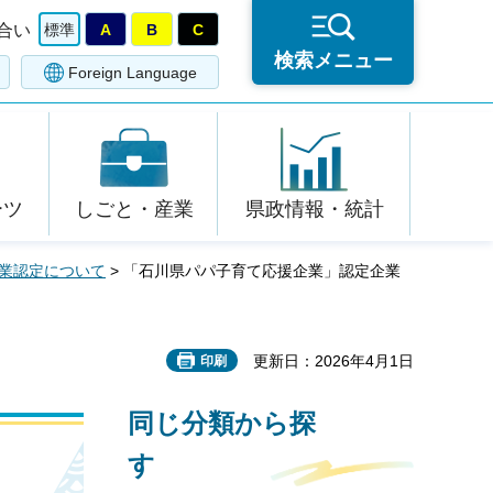
合い
標準
A
B
C
検索メニュー
Foreign Language
ーツ
しごと・産業
県政情報・統計
業認定について
> 「石川県パパ子育て応援企業」認定企業
更新日：2026年4月1日
印刷
同じ分類から探
す