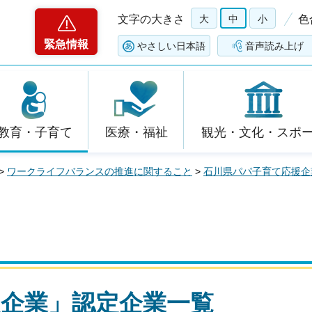
文字の大きさ
大
中
小
色
緊急情報
やさしい日本語
音声読み上げ
教育・子育て
医療・福祉
観光・文化・スポ
>
ワークライフバランスの推進に関すること
>
石川県パパ子育て応援企
企業」認定企業一覧