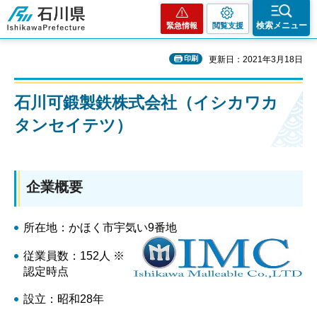
石川県
検索メニュー
緊急情報
閲覧支援
印刷
更新日：2021年3月18日
石川可鍛製鉄株式会社（イシカワカ
タンセイテツ）
企業概要
所在地：かほく市宇気い9番地
従業員数：152人 ※
認定時点
設立：昭和28年