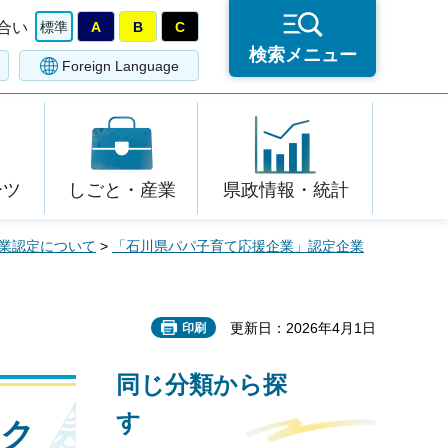
合い
標準
A
B
C
検索メニュー
Foreign Language
ーツ
しごと・産業
県政情報・統計
業認定について
>
「石川県パパ子育て応援企業」認定企業
更新日：2026年4月1日
印刷
同じ分類から探
す
ョク