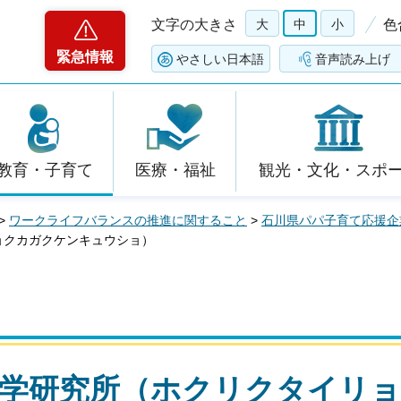
文字の大きさ
大
中
小
色
緊急情報
やさしい日本語
音声読み上げ
教育・子育て
医療・福祉
観光・文化・スポ
>
ワークライフバランスの推進に関すること
>
石川県パパ子育て応援企
ョクカガクケンキュウショ）
科学研究所（ホクリクタイリ