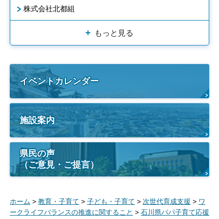
株式会社北都組
もっと見る
イベントカレンダー
施設案内
県民の声
（ご意見・ご提言）
ホーム
>
教育・子育て
>
子ども・子育て
>
次世代育成支援
>
ワ
ークライフバランスの推進に関すること
>
石川県パパ子育て応援