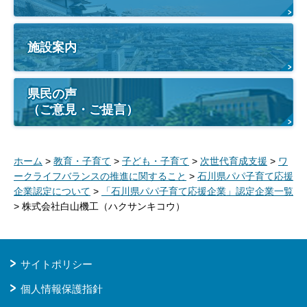
施設案内
県民の声
（ご意見・ご提言）
ホーム
>
教育・子育て
>
子ども・子育て
>
次世代育成支援
>
ワ
ークライフバランスの推進に関すること
>
石川県パパ子育て応援
企業認定について
>
「石川県パパ子育て応援企業」認定企業一覧
> 株式会社白山機工（ハクサンキコウ）
サイトポリシー
個人情報保護指針