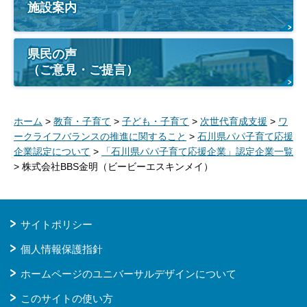
施設案内
県民の声
（ご意見・ご提言）
ホーム
>
教育・子育て
>
子ども・子育て
>
次世代育成支援
>
ワ
ークライフバランスの推進に関すること
>
石川県パパ子育て応援
企業認定について
>
「石川県パパ子育て応援企業」認定企業一覧
> 株式会社BBS金明（ビービーエスキンメイ）
サイトポリシー
個人情報保護指針
ホームページのユニバーサルデザインについて
このサイトの使い方