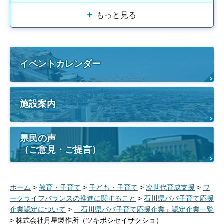
もっと見る
イベントカレンダー
施設案内
県民の声
（ご意見・ご提言）
ホーム
>
教育・子育て
>
子ども・子育て
>
次世代育成支援
>
ワ
ークライフバランスの推進に関すること
>
石川県パパ子育て応援
企業認定について
>
「石川県パパ子育て応援企業」認定企業一覧
> 株式会社月星製作所（ツキボシセイサクショ）