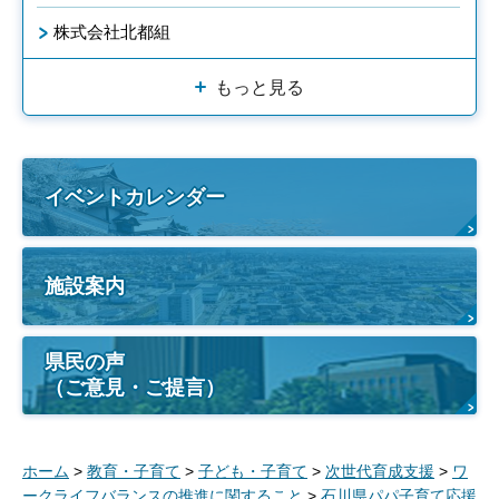
株式会社北都組
もっと見る
イベントカレンダー
施設案内
県民の声
（ご意見・ご提言）
ホーム
>
教育・子育て
>
子ども・子育て
>
次世代育成支援
>
ワ
ークライフバランスの推進に関すること
>
石川県パパ子育て応援