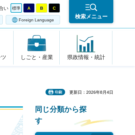
合い
標準
A
B
C
検索メニュー
Foreign Language
ーツ
しごと・産業
県政情報・統計
更新日：2026年8月4日
印刷
同じ分類から探
す