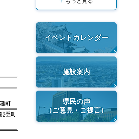
もっと見る
イベントカレンダー
施設案内
県民の声
灘町
（ご意見・ご提言）
能登町