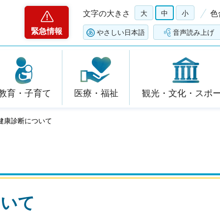
文字の大きさ
大
中
小
色
緊急情報
やさしい日本語
音声読み上げ
教育・子育て
医療・福祉
観光・文化・スポ
期健康診断について
ついて