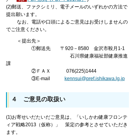
(2)郵送、ファクシミリ、電子メールのいずれかの方法で
提出願います。
なお、電話や口頭によるご意見はお受けしませんの
でご注意ください。
＜提出先＞
①郵送先 〒920－8580 金沢市鞍月1-1
石川県健康福祉部健康推進
課
②ＦＡＸ 076(225)1444
③E-mail
kennsui@pref.ishikawa.lg.jp
４ ご意見の取扱い
(1)お寄せいだたいだご意見は、「いしかわ健康フロンテ
ィア戦略2013（仮称）」 策定の参考とさせていただき
ます。