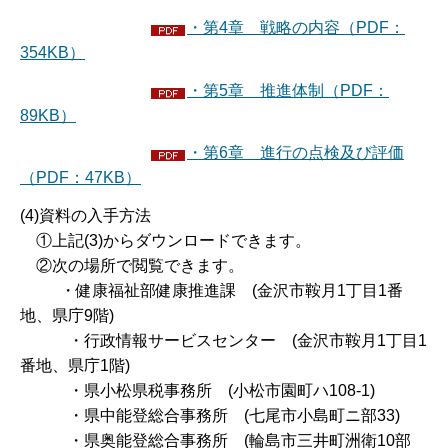
・第4章 戦略の内容（PDF：
354KB）
・第5章 推進体制（PDF：
89KB）
・第6章 進行の点検及び評価
（PDF：47KB）
(4)資料の入手方法
①上記(3)からダウンロードできます。
②次の場所で閲覧できます。
・健康福祉部健康推進課 (金沢市鞍月1丁目1番
地、県庁9階)
・行政情報サービスセンター (金沢市鞍月1丁目1
番地、県庁1階)
・県小松県税事務所 (小松市園町ハ108-1)
・県中能登総合事務所 (七尾市小島町ニ部33)
・県奥能登総合事務所 (輪島市三井町洲衛10部