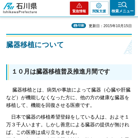
石川県
検索メニュー
緊急情報
閲覧支援
印刷
更新日：2015年10月15日
臓器移植について
１０月は臓器移植普及推進月間です
臓器移植とは、病気や事故によって臓器（心臓や肝臓
など）が機能しなくなった方に、他の方の健康な臓器を
移植して、機能を回復させる医療です。
日本で臓器の移植希望登録をしている人は、およそ１
万３千人います。しかし善意による臓器の提供が無けれ
ば、この医療は成り立ちません。