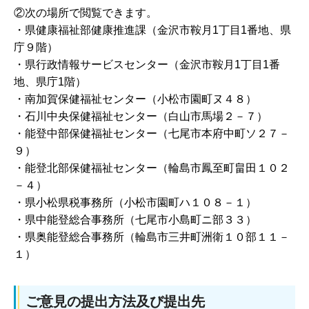
②次の場所で閲覧できます。
・県健康福祉部健康推進課（金沢市鞍月1丁目1番地、県
庁９階）
・県行政情報サービスセンター（金沢市鞍月1丁目1番
地、県庁1階）
・南加賀保健福祉センター（小松市園町ヌ４８）
・石川中央保健福祉センター（白山市馬場２－７）
・能登中部保健福祉センター（七尾市本府中町ソ２７－
９）
・能登北部保健福祉センター（輪島市鳳至町畠田１０２
－４）
・県小松県税事務所（小松市園町ハ１０８－１）
・県中能登総合事務所（七尾市小島町ニ部３３）
・県奥能登総合事務所（輪島市三井町洲衛１０部１１－
１）
ご意見の提出方法及び提出先