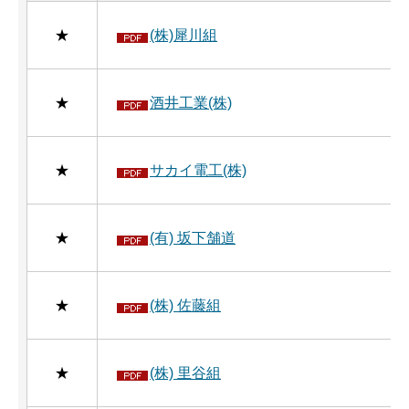
★
(株)犀川組
★
酒井工業(株)
★
サカイ電工(株)
★
(有) 坂下舗道
★
(株) 佐藤組
★
(株) 里谷組