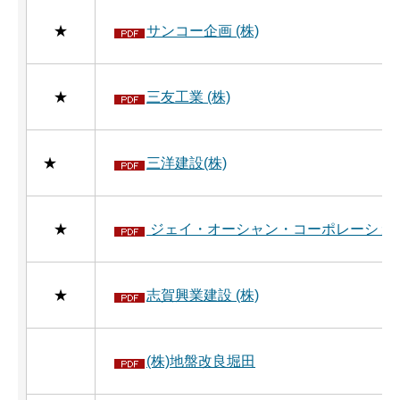
★
サンコー企画 (株)
★
三友工業 (株)
★
三洋建設(株)
★
ジェイ・オーシャン・コーポレーション 
★
志賀興業建設 (株)
(株)地盤改良堀田