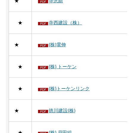
★
寺沢組
★
寺西建設（株）
★
(株)電伸
★
(株) トーケン
★
(株)トーケンリンク
★
徳川建設(株)
★
(株) 戸田組