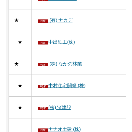
★
(有) ナカデ
★
中出鉄工(株)
★
(株) なかの林業
★
中村住宅開発 (株)
★
(株) 渚建設
ナナオ土建 (株)