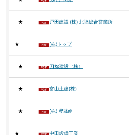
★
戸田建設 (株) 北陸総合営業所
★
(株)トップ
★
刀祢建設（株）
★
富山土建(株)
★
(株) 豊蔵組
★
中田設備工業