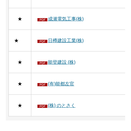
★
成瀬電気工事(株)
★
日樽建設工業(株)
★
能登建設 (株)
★
(有)能都左官
★
(株) のとさく