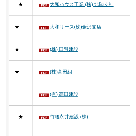
★
大和ハウス工業 (株) 北陸支社
★
大和リース(株)金沢支店
★
(株) 田賀建設
★
(株)高田組
(有) 高田建設
★
竹腰永井建設 (株)