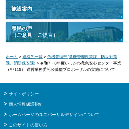
施設案内
県民の声
（ご意見・ご提言）
ホーム
>
連絡先一覧
>
危機管理部(危機管理政策課、防災対策
課、消防保安課)
> 令和7・8年度いしかわ救急安心センター事業
（#7119） 運営業務委託公募型プロポーザルの実施について
サイトポリシー
個人情報保護指針
ホームページのユニバーサルデザインについて
このサイトの使い方