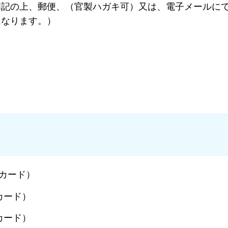
明記の上、郵便、（官製ハガキ可）又は、電子メールに
になります。）
書カード）
カード）
カード）