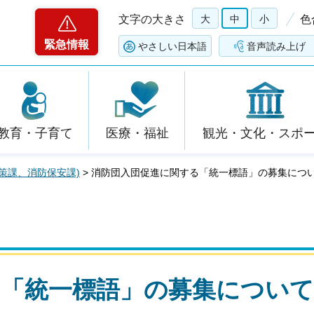
文字の大きさ
大
中
小
色
緊急情報
やさしい日本語
音声読み上げ
教育・子育て
医療・福祉
観光・文化・スポ
策課、消防保安課)
> 消防団入団促進に関する「統一標語」の募集につ
る「統一標語」の募集について