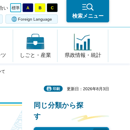
合い
標準
A
B
C
検索メニュー
Foreign Language
ーツ
しごと・産業
県政情報・統計
いて
更新日：2026年8月3日
印刷
同じ分類から探
す