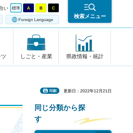
合い
標準
A
B
C
検索メニュー
Foreign Language
ーツ
しごと・産業
県政情報・統計
更新日：2022年12月21日
印刷
同じ分類から探
す