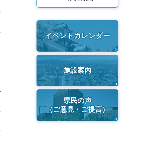
：
：
イベントカレンダー
：
：
施設案内
：
県民の声
（ご意見・ご提言）
：
：