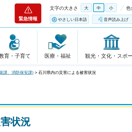
文字の大きさ
大
中
小
色
緊急情報
やさしい日本語
音声読み上げ
教育・子育て
医療・福祉
観光・文化・スポ
策課、消防保安課)
> 石川県内の災害による被害状況
被害状況