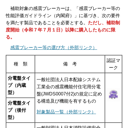
補助対象の感震ブレーカーは、「感震ブレーカー等の
性能評価ガイドライン（内閣府）」に基づき、次の要件
を満たす製品であることを必要とする。
ただし、補助制
度開始（令和７年７月１日）以降に購入したものに限
る。
感震ブレーカー等の選び方（外部リンク）
認証マ
種 類
備 考
ーク
分電盤タイ
一般社団法人日本配線システム
プ（内蔵
工業会の感震機能付住宅用分電
型）
盤(JWDS0007付2)の規定に定め
る構造及び機能を有するもの
分電盤タイ
プ（後付
対象製品一覧（外部リンク）
型）
一般財団法人日本消防設備安全