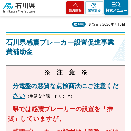
石川県
検索メニュー
緊急情報
閲覧支援
印刷
更新日：2026年7月9日
石川県感震ブレーカー設置促進事業
費補助金
※ 注 意 ※
分電盤の悪質な点検商法にご注意くだ
さい
（生活安全課ＨＰリンク）
県では感震ブレーカーの設置を「推
奨」していますが、