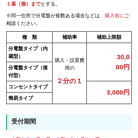
１基（個）まで
とする。
※同一住所で分電盤が複数ある場合などは、
購入前に
ご
相談ください。
種 類
補助率
補助上限額
分電盤タイプ（内
30,0
蔵型）
購入・設置費
00円
分電盤タイプ（後
用の
付型）
２分の１
コンセントタイプ
3,000円
簡易タイプ
受付期間