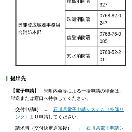
輪島消防署
327
0768-82-0
珠洲消防署
247
奥能登広域圏事務組
合消防本部
0768-76-0
能登消防署
085
0768-52-2
穴水消防署
011
提出先
【電子申請】
※町内会等による一括申請の場合は、
郵送または窓口へ持参してください。
交付申請時 →
石川県電子申請システム（外部リ
ンク）
より申請してください。
請求時（交付決定通知後） →
石川県電子申請シ