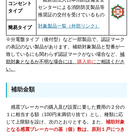
コンセント
センターによる消防防災製品等
タイプ
推奨証の交付を受けているもの
対象製品一覧（外部リンク）
簡易タイプ
※分電盤タイプ（後付型）など一部製品で、認証マーク
の表記のない製品があります。補助対象製品と型番が一
致しているにも関わらず認証マークがない場合など、
補
助対象となるか不明な場合には、
購入前に
ご相談くださ
い。
補助金額
感震ブレーカーの購入及び設置に要した費用の２分の
１に相当する額（100円未満切り捨て）とし、種類に応
じて上限額を設け、次のとおりとする。また、
補助対象
となる感震ブレーカーの基（個）数は、原則１戸につき