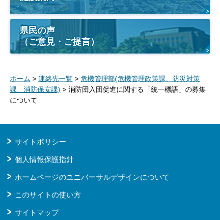
県民の声
（ご意見・ご提言）
ホーム
>
連絡先一覧
>
危機管理部(危機管理政策課、防災対策
課、消防保安課)
> 消防団入団促進に関する「統一標語」の募集
について
サイトポリシー
個人情報保護指針
ホームページのユニバーサルデザインについて
このサイトの使い方
サイトマップ