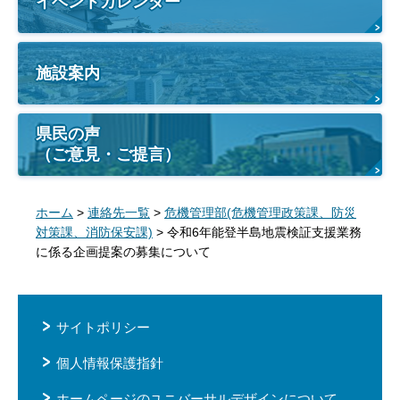
イベントカレンダー
施設案内
県民の声
（ご意見・ご提言）
ホーム
>
連絡先一覧
>
危機管理部(危機管理政策課、防災
対策課、消防保安課)
> 令和6年能登半島地震検証支援業務
に係る企画提案の募集について
サイトポリシー
個人情報保護指針
ホームページのユニバーサルデザインについて