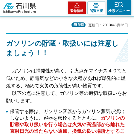
石川県
検索メニュー
緊急情報
閲覧支援
印刷
更新日：2013年8月26日
ガソリンの貯蔵・取扱いには注意し
ましょう！！
ガソリンは揮発性が高く、引火点がマイナス４０℃と
低いため、静電気などの小さな火種があれば爆発的に燃
焼する、極めて火災の危険性が高い物質です。
以下の点に注意して、ガソリン等の適切な取扱いをお
願いします。
保管する際は、ガソリン容器からガソリン蒸気が流出
しないように、容器を密栓するとともに、
ガソリンの
貯蔵や取り扱いを行う場合は火気や高温部から離れた
直射日光の当たらない通風、換気の良い場所とするこ