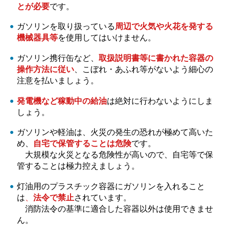
とが必要
です。
ガソリンを取り扱っている
周辺で火気や火花を発する
機械器具等
を使用してはいけません。
ガソリン携行缶など、
取扱説明書等に書かれた容器の
操作方法に従い
、こぼれ・あふれ等がないよう細心の
注意を払いましょう。
発電機など稼動中の給油
は絶対に行わないようにしま
しょう。
ガソリンや軽油は、火災の発生の恐れが極めて高いた
め、
自宅で保管することは危険
です。
大
規模な火災となる危険性が高いので、自宅等で保
管することは極力控えましょう。
灯油用のプラスチック容器にガソリンを入れること
は
、
法令で禁止
されています。
消
防法令の基準に適合した容器以外は使用できませ
ん。