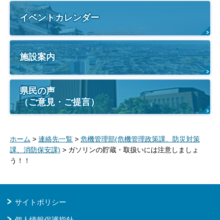
イベントカレンダー
施設案内
県民の声
（ご意見・ご提言）
ホーム
>
連絡先一覧
>
危機管理部(危機管理政策課、防災対策
課、消防保安課)
> ガソリンの貯蔵・取扱いには注意しましょ
う！！
サイトポリシー
個人情報保護指針