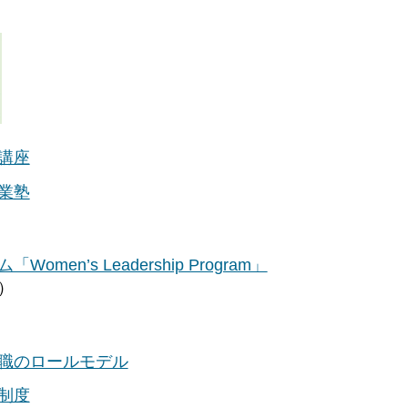
講座
業塾
n’s Leadership Program」
）
職のロールモデル
制度