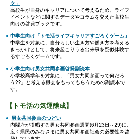
ク」
高校生が自身のキャリアについて考えるため、ライフ
イベントなどに関するデータやコラムを交えた高校生
向けの啓発ブックです。
中学生向け「トモ活ライフキャリアすごろくゲーム」
中学生を対象に、自分らしい生き方や働き方を考える
きっかけとして、将来起こりうる出来事を疑似体験す
るすごろくゲームです。
小学生向け男女共同参画啓発副読本
小学校高学年を対象に、「男女共同参画って何だろ
う??」と考える機会をもってもらうための副読本で
す。
【トモ活の気運醸成】
男女共同参画のつどい
内閣府が提唱する男女共同参画週間(6月23日～29)に、
広く県民のみなさまに男女共同参画社会の必要性を啓
発しています。