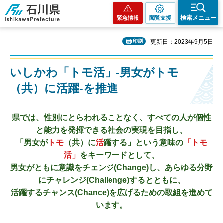
石川県
検索メニュー
緊急情報
閲覧支援
印刷
更新日：2023年9月5日
いしかわ「トモ活」-男女がトモ
（共）に活躍-を推進
県では、性別にとらわれることなく、すべての人が個性
と能力を発揮できる社会の実現を目指し、
「男女が
トモ
（共）に
活
躍する」という意味の
「トモ
活」
をキーワードとして、
男女がともに意識をチェンジ(Change)し、あらゆる分野
にチャレンジ(Challenge)するとともに、
活躍するチャンス(Chance)を広げるための取組を進めて
います。