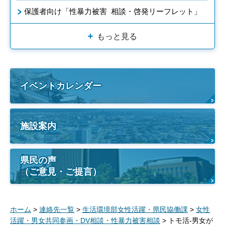
保護者向け「性暴力被害 相談・啓発リーフレット」
もっと見る
イベントカレンダー
施設案内
県民の声
（ご意見・ご提言）
ホーム
>
連絡先一覧
>
生活環境部女性活躍・県民協働課
>
女性
活躍・男女共同参画・DV相談・性暴力被害相談
> トモ活-男女が