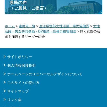
県民の声
（ご意見・ご提言）
ホーム
>
連絡先一覧
>
生活環境部女性活躍・県民協働課
>
女性
活躍・男女共同参画・DV相談・性暴力被害相談
> 輝く女性の活
躍を加速するリーダーの会
サイトポリシー
個人情報保護指針
ホームページのユニバーサルデザインについて
このサイトの使い方
サイトマップ
リンク集