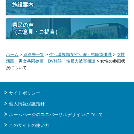
施設案内
県民の声
（ご意見・ご提言）
ホーム
>
連絡先一覧
>
生活環境部女性活躍・県民協働課
>
女性
活躍・男女共同参画・DV相談・性暴力被害相談
> 女性の参画状
況について
サイトポリシー
個人情報保護指針
ホームページのユニバーサルデザインについて
このサイトの使い方