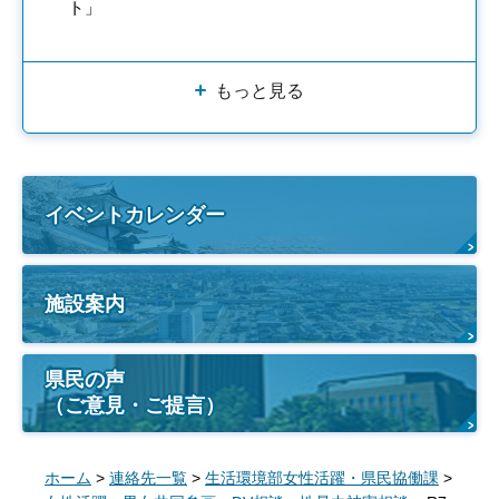
ト」
もっと見る
イベントカレンダー
施設案内
県民の声
（ご意見・ご提言）
ホーム
>
連絡先一覧
>
生活環境部女性活躍・県民協働課
>