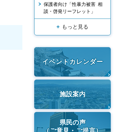
保護者向け「性暴力被害 相
談・啓発リーフレット」
もっと見る
イベントカレンダー
施設案内
県民の声
（ご意見・ご提言）