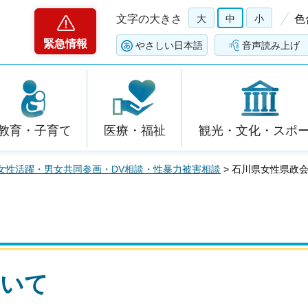
文字の大きさ
大
中
小
色
緊急情報
やさしい日本語
音声読み上げ
教育・子育て
医療・福祉
観光・文化・スポ
女性活躍・男女共同参画・DV相談・性暴力被害相談
> 石川県女性県政
ついて