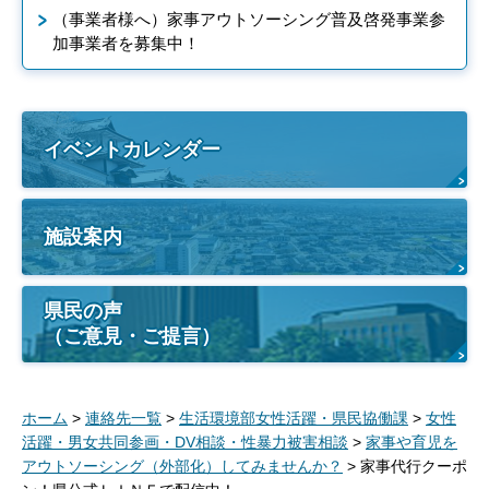
（事業者様へ）家事アウトソーシング普及啓発事業参
加事業者を募集中！
イベントカレンダー
施設案内
県民の声
（ご意見・ご提言）
ホーム
>
連絡先一覧
>
生活環境部女性活躍・県民協働課
>
女性
活躍・男女共同参画・DV相談・性暴力被害相談
>
家事や育児を
アウトソーシング（外部化）してみませんか？
> 家事代行クーポ