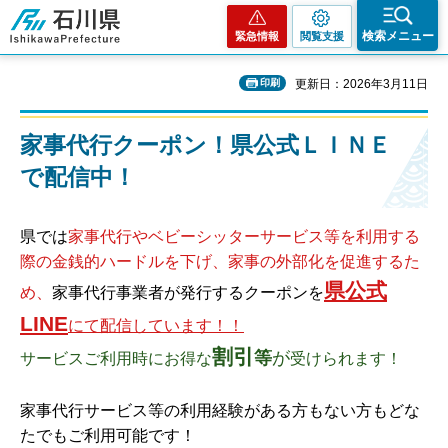
石川県
検索メニュー
緊急情報
閲覧支援
印刷
更新日：2026年3月11日
家事代行クーポン！県公式ＬＩＮＥ
で配信中！
県では
家事代行やベビーシッターサービス等を利用する
際の金銭的ハードルを下げ、家事の外部化を促進するた
県公式
め、
家事代行事業者が発行するクーポンを
LINE
にて配信しています！！
割引
等
が
サービスご利用時にお得な
受けられます！
家事代行サービス等の利用経験がある方もない方もどな
たでもご利用可能です！