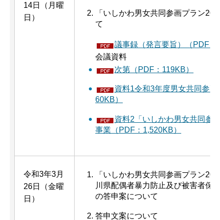
14日（月曜
「いしかわ男女共同参画プラン20
日）
て
議事録（発言要旨）（PDF：5
会議資料
次第（PDF：119KB）
資料1令和3年度男女共同参画推
60KB）
資料2「いしかわ男女共同参画
事業（PDF：1,520KB）
令和3年3月
「いしかわ男女共同参画プラン20
川県配偶者暴力防止及び被害者保
26日（金曜
の答申案について
日）
答申文案について