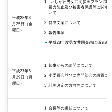
いしかわ男女共同参画プラン201
暴力防止及び被害者保護等に関す
いて
平成28年3
答申文案について
月25日（金
曜日）
報告事項
平成28年度男女共同参画に係る新
知事からの諮問について
平成27年6
小委員会並びに専門部会の設置に
月29日（月
曜日）
計画改定の方向性について
会長等の選任について