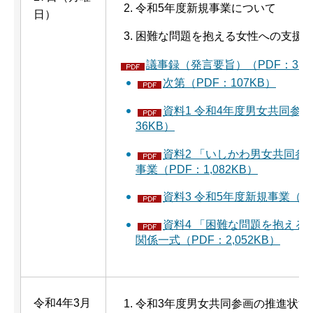
令和5年度新規事業について
日）
困難な問題を抱える女性への支援
議事録（発言要旨）（PDF：338
次第（PDF：107KB）
資料1 令和4年度男女共同参画
36KB）
資料2 「いしかわ男女共同参
事業（PDF：1,082KB）
資料3 令和5年度新規事業（PD
資料4 「困難な問題を抱える
関係一式（PDF：2,052KB）
令和4年3月
令和3年度男女共同参画の推進状況