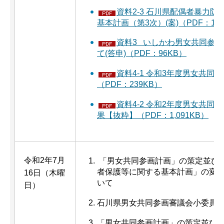
資料2-3 石川県配偶者暴力
基本計画（第3次）(案)（PDF：1,5
資料3 いしかわ男女共同参画
て(答申)（PDF：96KB）
資料4-1 令和3年度男女共
（PDF：239KB）
資料4-2 令和2年度男女共
果【抜粋】（PDF：1,091KB）
令和2年7月
「男女共同参画計画」の策定並び
者保護等に関する基本計画」の変
16日（木曜
いて
日）
石川県男女共同参画審議会小委員
「男女共同参画計画」の策定並び