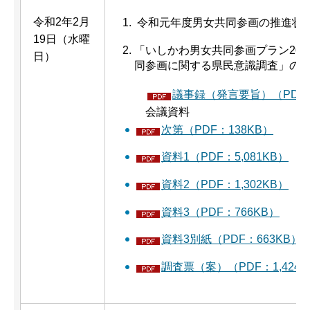
令和2年2月
令和元年度男女共同参画の推進状
19日（水曜
「いしかわ男女共同参画プラン20
日）
同参画に関する県民意識調査」の
議事録（発言要旨）（PDF：
会議資料
次第（PDF：138KB）
資料1（PDF：5,081KB）
資料2（PDF：1,302KB）
資料3（PDF：766KB）
資料3別紙（PDF：663KB）
調査票（案）（PDF：1,424K