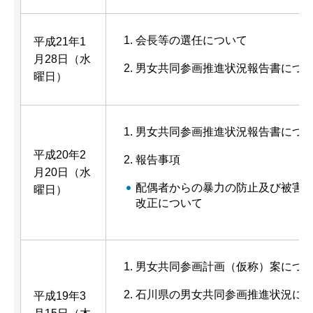
会長等の選任について
平成21年1
月28日（水
男女共同参画推進状況報告書につ
曜日）
男女共同参画推進状況報告書につ
平成20年2
報告事項
月20日（水
配偶者からの暴力の防止及び被害
曜日）
改正について
男女共同参画計画（仮称）案につ
石川県の男女共同参画推進状況に
平成19年3