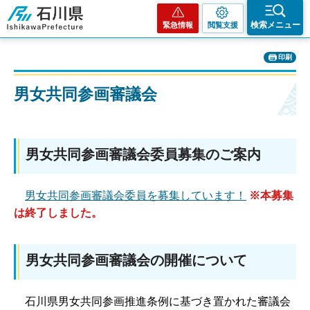
石川県
検索メニュー
緊急情報
閲覧支援
印刷
男女共同参画審議会
男女共同参画審議会委員募集のご案内
男女共同参画審議会委員を募集しています！
※本募集
は終了しました。
男女共同参画審議会の開催について
石川県男女共同参画推進条例に基づき置かれた審議会