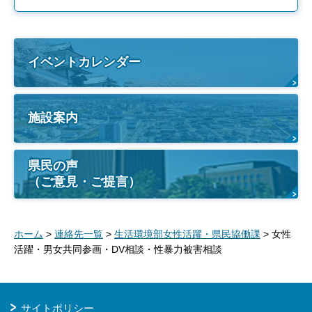
イベントカレンダー
施設案内
県民の声
（ご意見・ご提言）
ホーム
>
連絡先一覧
>
生活環境部女性活躍・県民協働課
> 女性
活躍・男女共同参画・DV相談・性暴力被害相談
サイトポリシー