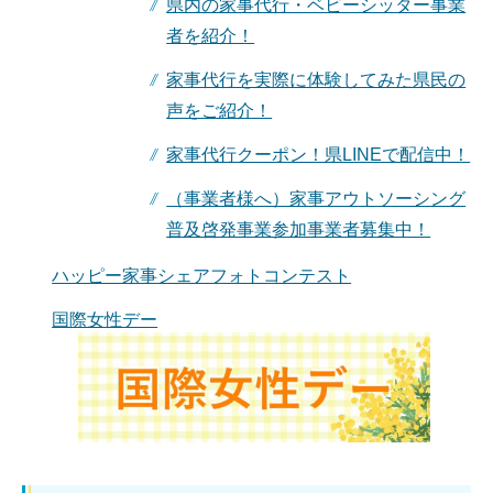
県内の家事代行・ベビーシッター事業
者を紹介！
家事代行を実際に体験してみた県民の
声をご紹介！
家事代行クーポン！県LINEで配信中！
（事業者様へ）家事アウトソーシング
普及啓発事業参加事業者募集中！
ハッピー家事シェアフォトコンテスト
国際女性デー