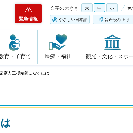
文字の大きさ
大
中
小
色
緊急情報
やさしい日本語
音声読み上げ
教育・子育て
医療・福祉
観光・文化・スポ
 家畜人工授精師になるには
には