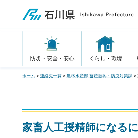
石川県
防災・安全・安心
くらし・環境
ホーム
>
連絡先一覧
>
農林水産部 畜産振興・防疫対策課
>
家畜人工授精師になる