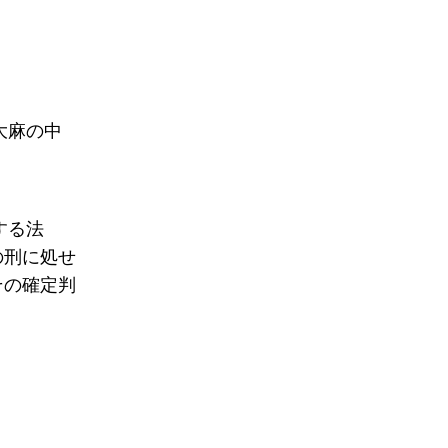
大麻の中
する法
の刑に処せ
その確定判