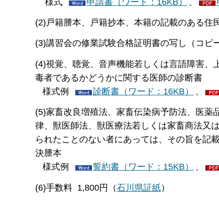
様式
申請書（ワード：16KB）
、
(2)戸籍謄本、戸籍抄本、本籍の記載のある
(3)講習会の修業試験合格証明書の写し（コピ
(4)視覚、聴覚、音声機能若しくは言語障害
毒者であるかどうかに関する医師の診断書
様式例
診断書（ワード：16KB）
、
(5)家畜改良増殖法、家畜伝染病予防法、医
律、獣医師法、獣医療法若しくは家畜商法又
られたことのない者にあっては、その旨を記
決謄本
様式例
誓約書（ワード：15KB）
、
(6)手数料 1,800円（
石川県証紙
）