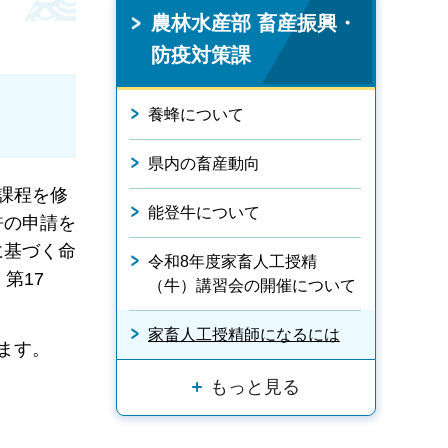
農林水産部 畜産振興・
防疫対策課
養蜂について
県内の畜産動向
課程を修
能登牛について
許の申請を
に基づく命
令和8年度家畜人工授精
第17
（牛）講習会の開催について
家畜人工授精師になるには
ます。
もっと見る