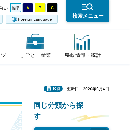
合い
標準
A
B
C
検索メニュー
Foreign Language
ーツ
しごと・産業
県政情報・統計
更新日：2026年6月4日
印刷
同じ分類から探
す