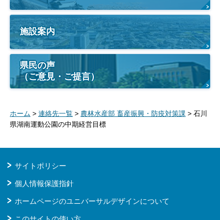
施設案内
県民の声
（ご意見・ご提言）
ホーム
>
連絡先一覧
>
農林水産部 畜産振興・防疫対策課
> 石川
県湖南運動公園の中期経営目標
サイトポリシー
個人情報保護指針
ホームページのユニバーサルデザインについて
このサイトの使い方