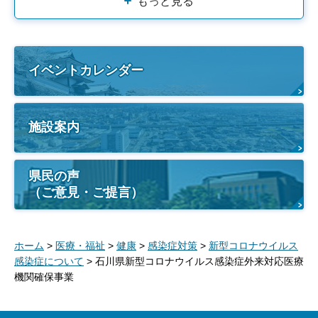
もっと見る
イベントカレンダー
施設案内
県民の声
（ご意見・ご提言）
ホーム
>
医療・福祉
>
健康
>
感染症対策
>
新型コロナウイルス
感染症について
> 石川県新型コロナウイルス感染症外来対応医療
機関確保事業