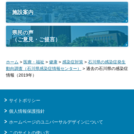
施設案内
県民の声
（ご意見・ご提言）
ホーム
>
医療・福祉
>
健康
>
感染症対策
>
石川県の感染症発生
動向調査（石川県感染症情報センター）
> 過去の石川県の感染症
情報（2019年）
サイトポリシー
個人情報保護指針
ホームページのユニバーサルデザインについて
このサイトの使い方