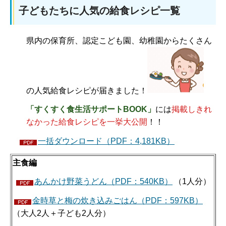
子どもたちに人気の給食レシピ一覧
県内の保育所、認定こども園、幼稚園からたくさん
の人気給食レシピが届きました！
「すくすく
食生活サポートBOOK
」
には
掲載しきれ
なかった給食レシピを
一挙大公開
！！
一括ダウンロード（PDF：4,181KB）
主食編
あんかけ野菜うどん（PDF：540KB）
（1人分）
金時草と梅の炊き込みごはん（PDF：597KB）
（大人2人＋子ども2人分）