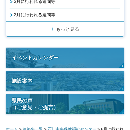
3月に行われる週間等
2月に行われる週間等
もっと見る
イベントカレンダー
施設案内
県民の声
（ご意見・ご提言）
ホーム
>
連絡先一覧
>
石川中央保健福祉センター
> 6月に行われ