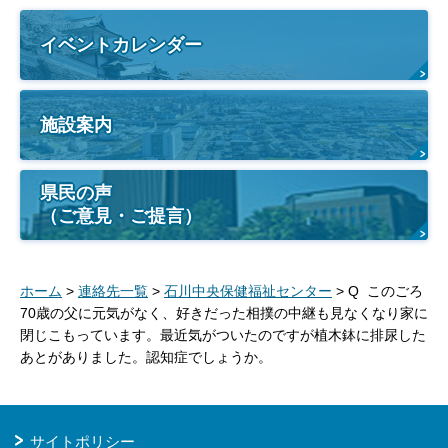
イベントカレンダー
施設案内
県民の声
（ご意見・ご提言）
ホーム
>
連絡先一覧
>
石川中央保健福祉センター
> Q このごろ
70歳の父に元気がなく、好きだった相撲の中継も見なくなり家に
閉じこもっています。最近気がついたのですが植木鉢に排尿した
あとがありました。認知症でしょうか。
サイトポリシー