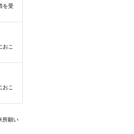
請を受
におこ
におこ
来所願い