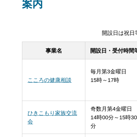
案内
開設日は祝日
事業名
開設日・受付時間
毎月第3金曜日
こころの健康相談
15時～17時
奇数月第4金曜日
ひきこもり家族交流
14時00分～15時30
会
分