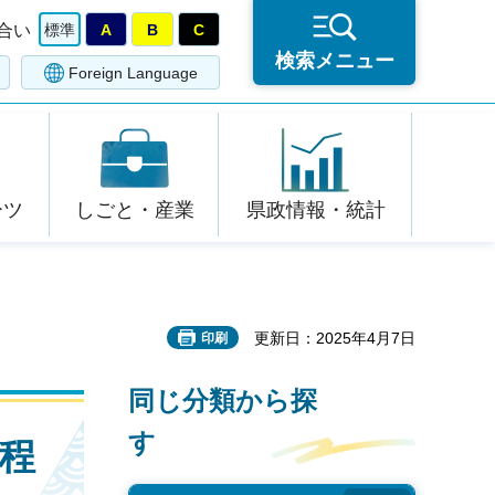
合い
標準
A
B
C
検索メニュー
Foreign Language
ーツ
しごと・産業
県政情報・統計
更新日：2025年4月7日
印刷
同じ分類から探
す
程