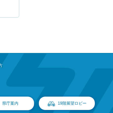
方
県庁案内
19階展望ロビー