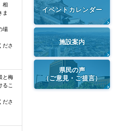
。相
イベントカレンダー
きま
の場
施設案内
くださ
県民の声
談と梅
（ご意見・ご提言）
けるこ
くださ