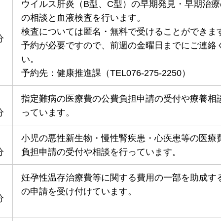
ウイルス肝炎（B型、C型）の早期発見・早期治療
の相談と血液検査を行います。
検査については匿名・無料で受けることができま
分
予約が必要ですので、前週の金曜日までにご連絡
い。
予約先：健康推進課（TEL076-275-2250）
指定難病の医療費の公費負担申請の受付や療養相
分
っています。
小児の悪性新生物・慢性腎疾患・心疾患等の医療
分
負担申請の受付や相談を行っています。
妊孕性温存治療費等に関する費用の一部を助成す
の申請を受け付けています。
分