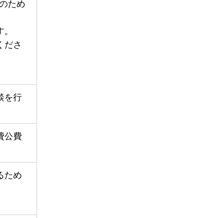
のため
す。
くださ
談を行
費公費
るため