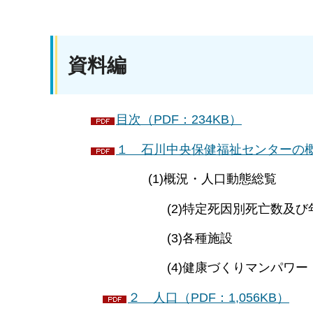
資料編
目次（PDF：234KB）
１ 石川中央保健福祉センターの概況
(1)概況・人口動態総覧
(2)特定死因別死亡数及び年齢
(3)各種施設
(4)健康づくりマンパワー
２ 人口（PDF：1,056KB）