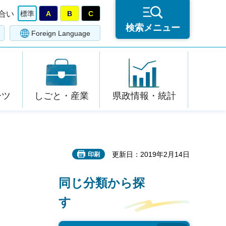
合い
標準
A
B
C
検索メニュー
Foreign Language
ーツ
しごと・産業
県政情報・統計
更新日：2019年2月14日
印刷
同じ分類から探
す