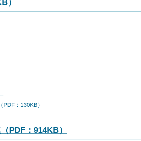
KB）
）
DF：130KB）
PDF：914KB）