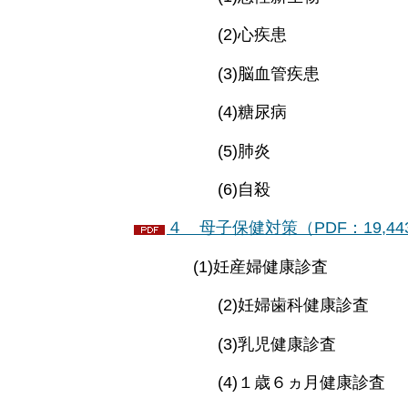
(2)心疾患
(3)脳血管疾患
(4)糖尿病
(5)肺炎
(6)自殺
４ 母子保健対策（PDF：19,44
(1)妊産婦健康診査
(2)妊婦歯科健康診査
(3)乳児健康診査
(4)１歳６ヵ月健康診査