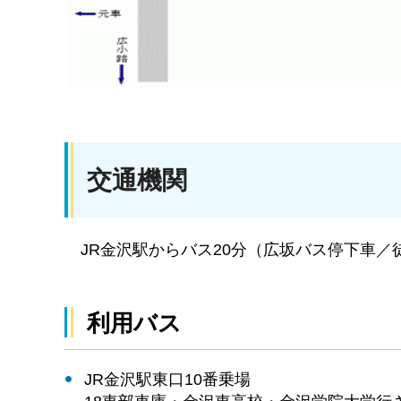
交通機関
JR金沢駅からバス20分（広坂バス停下車／
利用バス
JR金沢駅東口10番乗場