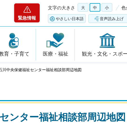
文字の大きさ
大
中
小
色
緊急情報
やさしい日本語
音声読み上げ
教育・子育て
医療・福祉
観光・文化・スポ
県石川中央保健福祉センター福祉相談部周辺地図
センター福祉相談部周辺地図