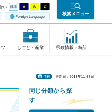
合い
標準
A
B
C
検索メニュー
Foreign Language
ーツ
しごと・産業
県政情報・統計
更新日：2013年11月7日
印刷
同じ分類から探
す