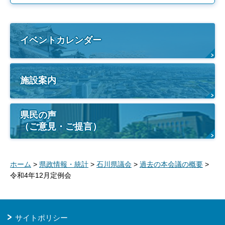
イベントカレンダー
施設案内
県民の声
（ご意見・ご提言）
ホーム
>
県政情報・統計
>
石川県議会
>
過去の本会議の概要
>
令和4年12月定例会
サイトポリシー