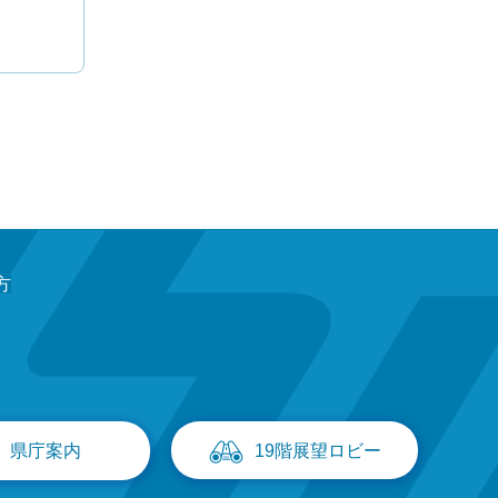
方
県庁案内
19階展望ロビー