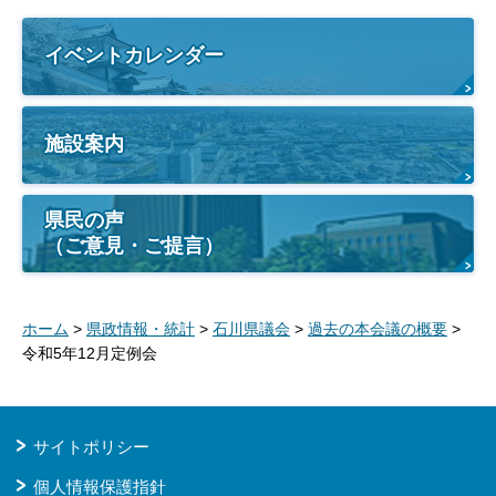
イベントカレンダー
施設案内
県民の声
（ご意見・ご提言）
ホーム
>
県政情報・統計
>
石川県議会
>
過去の本会議の概要
>
令和5年12月定例会
サイトポリシー
個人情報保護指針